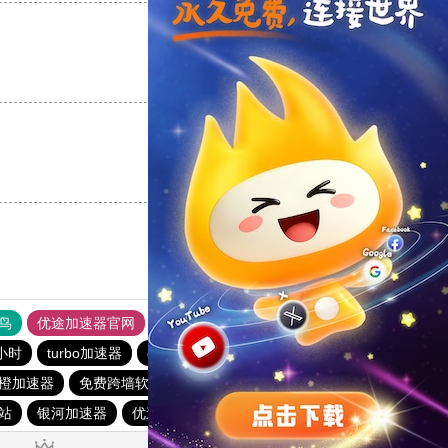
支持
[0]
反对
[0]
支持
[0]
反对
[0]
鸟
优途加速器官网
风驰加速器
旋风加速器
八戒看书
小时
turbo加速器
quickq
ios加速器
夏时国际加速器
橙加速器
免费跨墙软件
hammer加速器
极光vp加速器
站
银河加速器
优途加速器
洋葱加速器
星云加速器