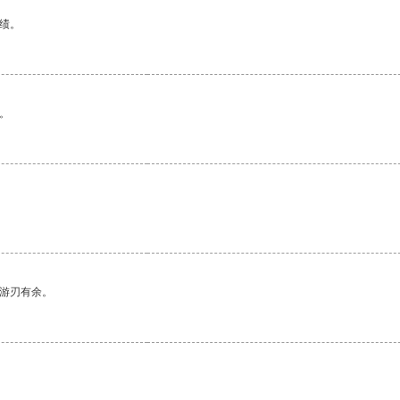
绩。
。
中游刃有余。