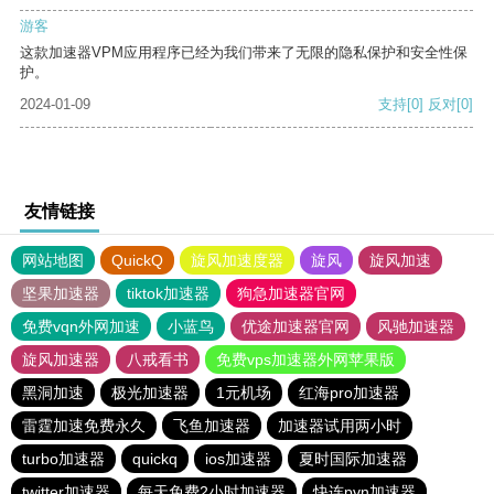
游客
这款加速器VPM应用程序已经为我们带来了无限的隐私保护和安全性保
护。
2024-01-09
支持
[0]
反对
[0]
友情链接
网站地图
QuickQ
旋风加速度器
旋风
旋风加速
坚果加速器
tiktok加速器
狗急加速器官网
免费vqn外网加速
小蓝鸟
优途加速器官网
风驰加速器
旋风加速器
八戒看书
免费vps加速器外网苹果版
黑洞加速
极光加速器
1元机场
红海pro加速器
雷霆加速免费永久
飞鱼加速器
加速器试用两小时
turbo加速器
quickq
ios加速器
夏时国际加速器
twitter加速器
每天免费2小时加速器
快连pvn加速器