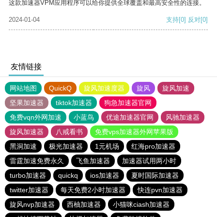
这款加速器VPM应用程序可以给你提供全球覆盖和最高安全性的连接。
2024-01-04
支持
[0]
反对
[0]
友情链接
网站地图
QuickQ
旋风加速度器
旋风
旋风加速
坚果加速器
tiktok加速器
狗急加速器官网
免费vqn外网加速
小蓝鸟
优途加速器官网
风驰加速器
旋风加速器
八戒看书
免费vps加速器外网苹果版
黑洞加速
极光加速器
1元机场
红海pro加速器
雷霆加速免费永久
飞鱼加速器
加速器试用两小时
turbo加速器
quickq
ios加速器
夏时国际加速器
twitter加速器
每天免费2小时加速器
快连pvn加速器
旋风nvp加速器
西柚加速器
小猫咪ciash加速器